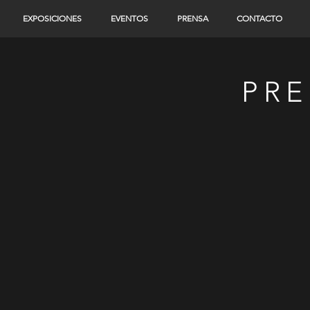
EXPOSICIONES
EVENTOS
PRENSA
CONTACTO
PR
s Jacanamijoy
Y