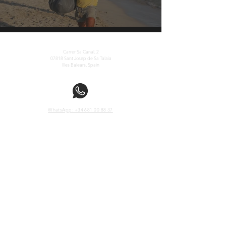
Fundación La Nave Salinas
Carrer Sa Canal, 2
07818 Sant Josep de Sa Talaia
Illes Balears, Spain
WhatsApp: +34 681 00 88 37
visit@lanavesalinas.org
admin@lanavesalinas.org
contacts@lanavesalinas.org