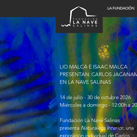
LA FUNDACIÓN
LIO MALCA E ISAAC MALCA
PRESENTAN: CARLOS JACANA
EN LA NAVE SALINAS
14 de julio - 30 de octubre 2026
Miércoles a domingo - 12:00h a 2
Fundación La Nave Salinas
presenta
Naturaleza Interior
, una
exposición individual de Carlos