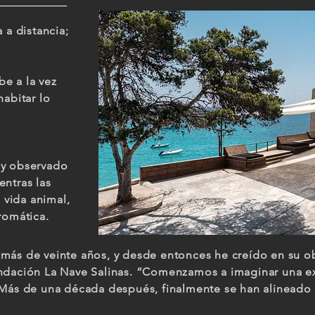
 a distancia;
be a la vez
habitar lo
 y observado
entras las
, vida animal,
cromática.
más de veinte años, y desde entonces he creído en su ob
undación La Nave Salinas. “Comenzamos a imaginar una e
 Más de una década después, finalmente se han alineado l