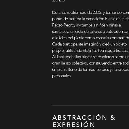
Durante septiembre de 2025, y tomando co
punto de partida la exposición Picnic del arti
Pedro Pedro, invitamos a niños y niñas a
sumarse a un ciclo de talleres creativos en to
a la idea del picnic como espacio compartid
Cada participante imaginó y creó un objeto
propio utilizando distintas técnicas artísticas.
Al final, todas las piezas se reunieron sobre u
gran lienzo colectivo, construyendo entre tod
un picnic lleno de formas, colores y narrativas
personales.
ABSTRACCIÓN &
EXPRESIÓN