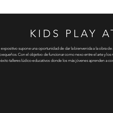
EXPOSICIONES
EVENTOS
PRENSA
CONTACTO
KIDS PLAY A
 expositivo supone una oportunidad de dar la bienvenida a la obra de
s pequeños.
Con el objetivo de funcionar como nexo entre el arte y los 
xito talleres lúdico-educativos donde los más jóvenes aprenden a conect