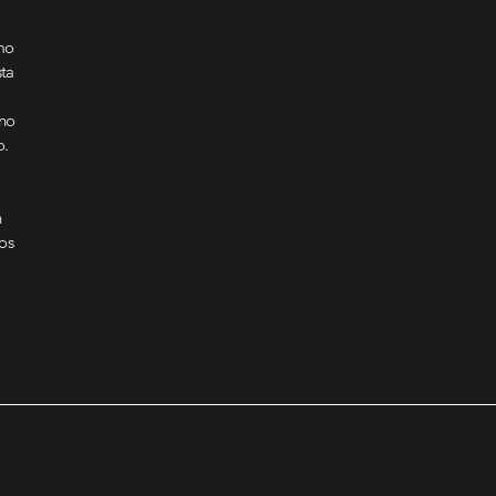
mo
sta
rno
o.
n
os