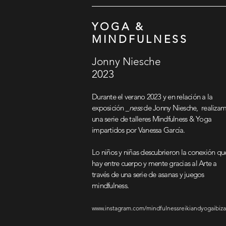
YOGA &
MINDFULNESS
Jonny Niesche
2023
Durante el verano 2023 y en relación a la
exposición
_ness
de Jonny Niesche, realiza
una serie de talleres Mindfulness & Yoga
impartidos por Vanessa García.
Lo niños y niñas descubrieron la conexión qu
hay entre cuerpo y mente gracias al Arte a
través de una serie de asanas y juegos
mindfulness.
www.instagram.com/mindfulnessreikiandyogaibiza