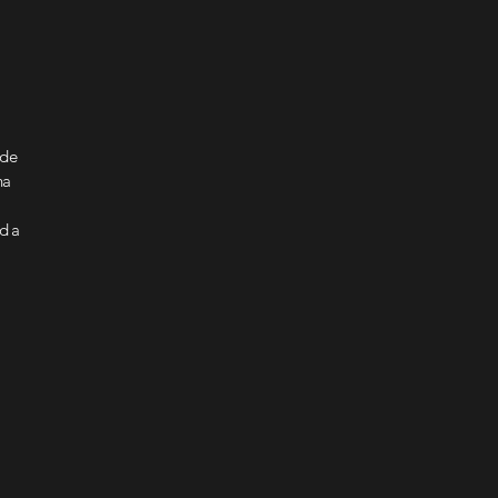
de
na
d a